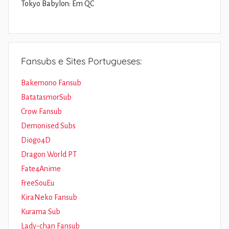
Tokyo Babylon: Em QC
Fansubs e Sites Portugueses:
Bakemono Fansub
BatatasmorSub
Crow Fansub
Demonised Subs
Diogo4D
Dragon World PT
Fate4Anime
FreeSouEu
KiraNeko Fansub
Kurama Sub
Lady-chan Fansub