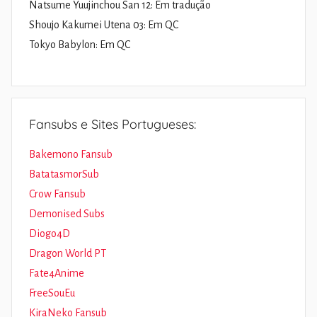
Natsume Yuujinchou San 12: Em tradução
Shoujo Kakumei Utena 03: Em QC
Tokyo Babylon: Em QC
Fansubs e Sites Portugueses:
Bakemono Fansub
BatatasmorSub
Crow Fansub
Demonised Subs
Diogo4D
Dragon World PT
Fate4Anime
FreeSouEu
KiraNeko Fansub