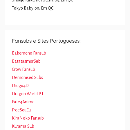
Shoujo Kakumei Utena 03: Em QC
Tokyo Babylon: Em QC
Fansubs e Sites Portugueses:
Bakemono Fansub
BatatasmorSub
Crow Fansub
Demonised Subs
Diogo4D
Dragon World PT
Fate4Anime
FreeSouEu
KiraNeko Fansub
Kurama Sub