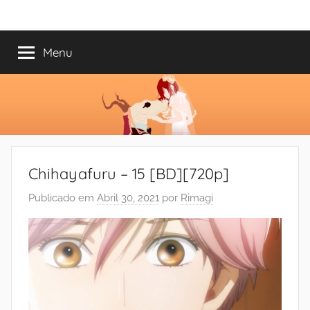
Saltar
Mundo
Há
para
13
o
Menu
do
anos
conteúdo
a
trazer-
Shoujo
vos
o
melhor
dos
Chihayafuru – 15 [BD][720p]
romances
Publicado em
Abril 30, 2021
por
Rimagi