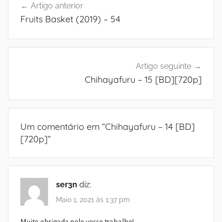
Artigo anterior
de
Fruits Basket (2019) – 54
artigos
Artigo seguinte
Chihayafuru – 15 [BD][720p]
Um comentário em “
Chihayafuru – 14 [BD]
[720p]
”
ser3n
diz:
Maio 1, 2021 às 1:37 pm