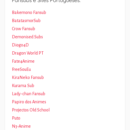
Fansubs e Sites Portugueses:
Bakemono Fansub
BatatasmorSub
Crow Fansub
Demonised Subs
Diogo4D
Dragon World PT
Fate4Anime
FreeSouEu
KiraNeko Fansub
Kurama Sub
Lady-chan Fansub
Papiro dos Animes
Projectos Old School
Puto
N3-Anime