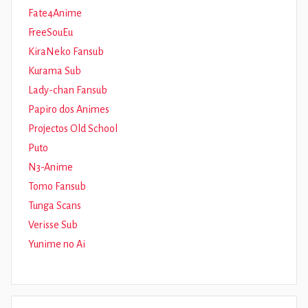
Fate4Anime
FreeSouEu
KiraNeko Fansub
Kurama Sub
Lady-chan Fansub
Papiro dos Animes
Projectos Old School
Puto
N3-Anime
Tomo Fansub
Tunga Scans
Verisse Sub
Yunime no Ai