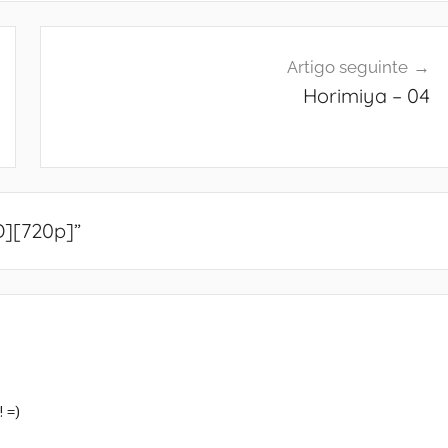
Artigo seguinte
Horimiya – 04
D][720p]
”
! =)