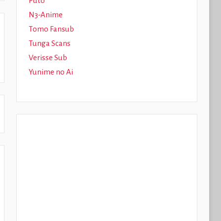
Puto
N3-Anime
Tomo Fansub
Tunga Scans
Verisse Sub
Yunime no Ai