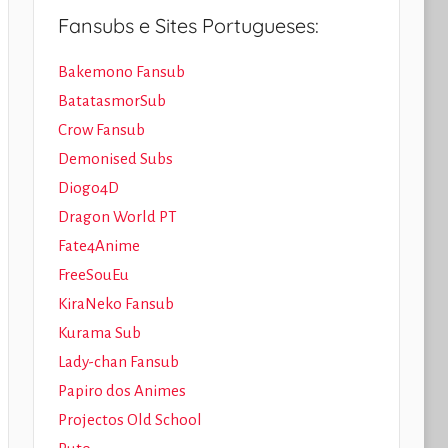
Fansubs e Sites Portugueses:
Bakemono Fansub
BatatasmorSub
Crow Fansub
Demonised Subs
Diogo4D
Dragon World PT
Fate4Anime
FreeSouEu
KiraNeko Fansub
Kurama Sub
Lady-chan Fansub
Papiro dos Animes
Projectos Old School