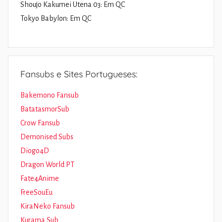
Shoujo Kakumei Utena 03: Em QC
Tokyo Babylon: Em QC
Fansubs e Sites Portugueses:
Bakemono Fansub
BatatasmorSub
Crow Fansub
Demonised Subs
Diogo4D
Dragon World PT
Fate4Anime
FreeSouEu
KiraNeko Fansub
Kurama Sub