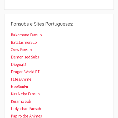
Fansubs e Sites Portugueses:
Bakemono Fansub
BatatasmorSub
Crow Fansub
Demonised Subs
Diogo4D
Dragon World PT
Fate4Anime
FreeSouEu
KiraNeko Fansub
Kurama Sub
Lady-chan Fansub
Papiro dos Animes