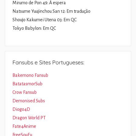
Mirumo de Pon 49: À espera
Natsume Yuujinchou San 12: Em tradução
Shoujo Kakumei Utena 03: Em QC
Tokyo Babylon: Em QC
Fansubs e Sites Portugueses:
Bakemono Fansub
BatatasmorSub
Crow Fansub
Demonised Subs
Diogo4D
Dragon World PT
Fate4Anime
FreeSouEu