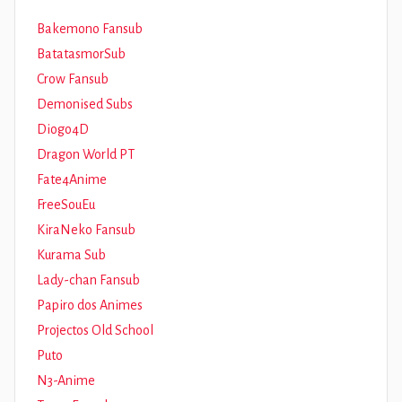
Bakemono Fansub
BatatasmorSub
Crow Fansub
Demonised Subs
Diogo4D
Dragon World PT
Fate4Anime
FreeSouEu
KiraNeko Fansub
Kurama Sub
Lady-chan Fansub
Papiro dos Animes
Projectos Old School
Puto
N3-Anime