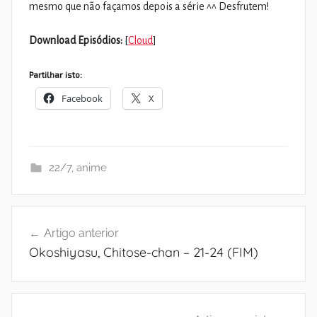
mesmo que não façamos depois a série ^^ Desfrutem!
Download Episódios:
[
Cloud
]
Partilhar isto:
Facebook
X
22/7
,
anime
Navegação
Artigo anterior
de
Okoshiyasu, Chitose-chan – 21-24 (FIM)
artigos