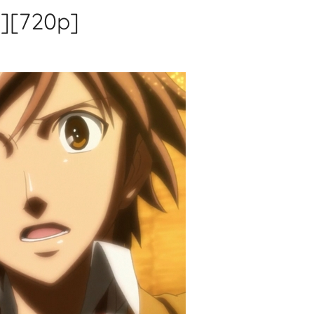
D][720p]