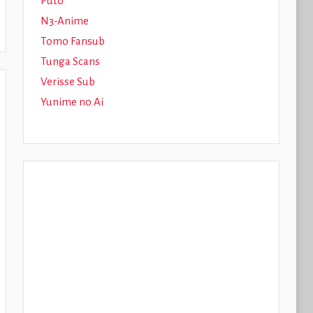
Puto
N3-Anime
Tomo Fansub
Tunga Scans
Verisse Sub
Yunime no Ai