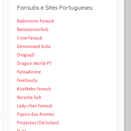
Fansubs e Sites Portugueses:
Bakemono Fansub
BatatasmorSub
Crow Fansub
Demonised Subs
Diogo4D
Dragon World PT
Fate4Anime
FreeSouEu
KiraNeko Fansub
Kurama Sub
Lady-chan Fansub
Papiro dos Animes
Projectos Old School