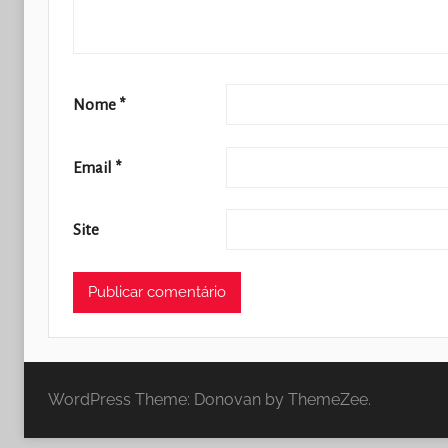
Nome
*
Email
*
Site
WordPress Theme: Donovan by ThemeZee.