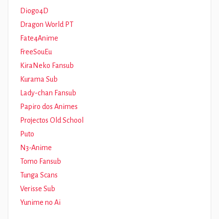
Diogo4D
Dragon World PT
Fate4Anime
FreeSouEu
KiraNeko Fansub
Kurama Sub
Lady-chan Fansub
Papiro dos Animes
Projectos Old School
Puto
N3-Anime
Tomo Fansub
Tunga Scans
Verisse Sub
Yunime no Ai