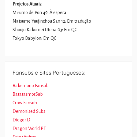
Projetos Atuais:
Mirumo de Pon 49: À espera
Natsume Yuujinchou San 12: Em tradução
Shoujo Kakumei Utena 03: Em QC
Tokyo Babylon: Em QC
Fansubs e Sites Portugueses:
Bakemono Fansub
BatatasmorSub
Crow Fansub
Demonised Subs
Diogo4D
Dragon World PT
Fate4Anime