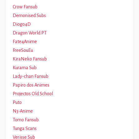
Crow Fansub
Demonised Subs
Diogo4D
Dragon World PT
Fate4Anime
FreeSouEu
KiraNeko Fansub
Kurama Sub
Lady-chan Fansub
Papiro dos Animes
Projectos Old School
Puto
N3-Anime
Tomo Fansub
Tunga Scans
Verisse Sub