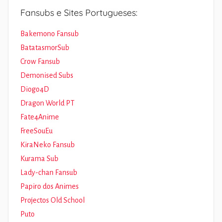
Fansubs e Sites Portugueses:
Bakemono Fansub
BatatasmorSub
Crow Fansub
Demonised Subs
Diogo4D
Dragon World PT
Fate4Anime
FreeSouEu
KiraNeko Fansub
Kurama Sub
Lady-chan Fansub
Papiro dos Animes
Projectos Old School
Puto