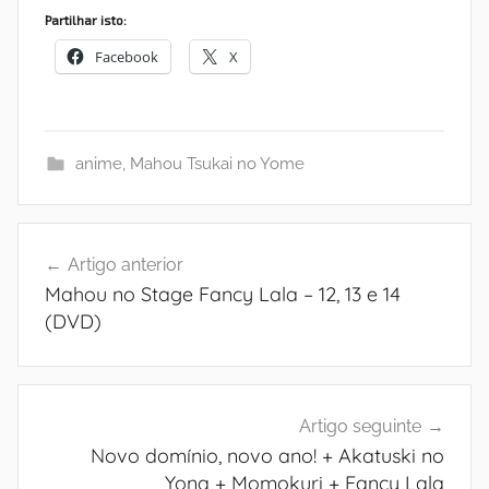
Partilhar isto:
Facebook
X
anime
,
Mahou Tsukai no Yome
Navegação
Artigo anterior
de
Mahou no Stage Fancy Lala – 12, 13 e 14
artigos
(DVD)
Artigo seguinte
Novo domínio, novo ano! + Akatuski no
Yona + Momokuri + Fancy Lala