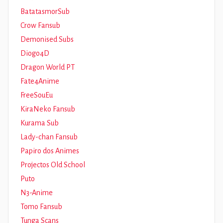
BatatasmorSub
Crow Fansub
Demonised Subs
Diogo4D
Dragon World PT
Fate4Anime
FreeSouEu
KiraNeko Fansub
Kurama Sub
Lady-chan Fansub
Papiro dos Animes
Projectos Old School
Puto
N3-Anime
Tomo Fansub
Tunga Scans