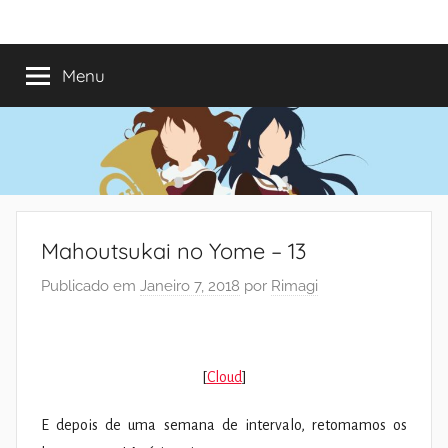
Saltar
Mundo
Há
para
13
o
Menu
do
anos
conteúdo
a
trazer-
Shoujo
vos
o
melhor
dos
Mahoutsukai no Yome – 13
romances
Publicado em
Janeiro 7, 2018
por
Rimagi
[
Cloud
]
E depois de uma semana de intervalo, retomamos os