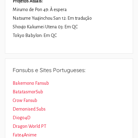
Projetos Atuais:
Mirumo de Pon 49: À espera
Natsume Yuujinchou San 12: Em tradução
Shoujo Kakumei Utena 03: Em QC
Tokyo Babylon: Em QC
Fansubs e Sites Portugueses:
Bakemono Fansub
BatatasmorSub
Crow Fansub
Demonised Subs
Diogo4D
Dragon World PT
Fate4Anime