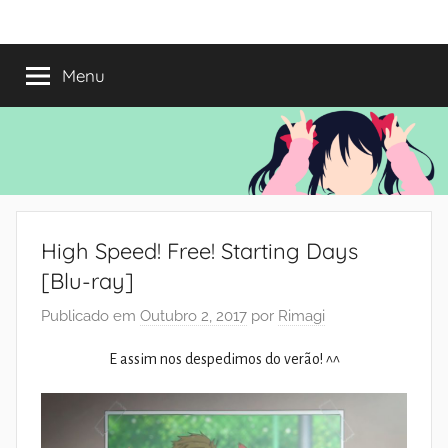
Saltar
Mundo
Há
para
13
o
Menu
do
anos
conteúdo
a
trazer-
Shoujo
vos
o
melhor
dos
High Speed! Free! Starting Days
romances
[Blu-ray]
Publicado em
Outubro 2, 2017
por
Rimagi
E assim nos despedimos do verão! ^^