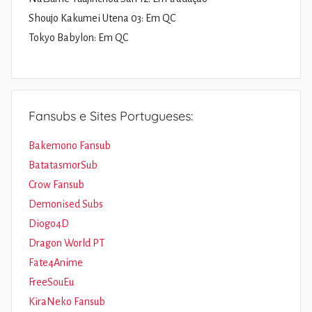
Shoujo Kakumei Utena 03: Em QC
Tokyo Babylon: Em QC
Fansubs e Sites Portugueses:
Bakemono Fansub
BatatasmorSub
Crow Fansub
Demonised Subs
Diogo4D
Dragon World PT
Fate4Anime
FreeSouEu
KiraNeko Fansub