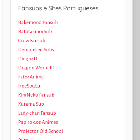
Fansubs e Sites Portugueses:
Bakemono Fansub
BatatasmorSub
Crow Fansub
Demonised Subs
Diogo4D
Dragon World PT
Fate4Anime
FreeSouEu
KiraNeko Fansub
Kurama Sub
Lady-chan Fansub
Papiro dos Animes
Projectos Old School