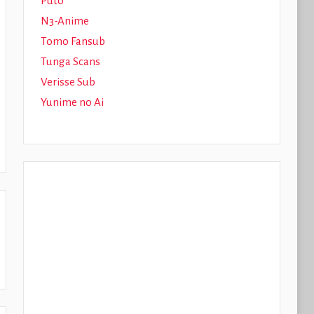
Puto
N3-Anime
Tomo Fansub
Tunga Scans
Verisse Sub
Yunime no Ai