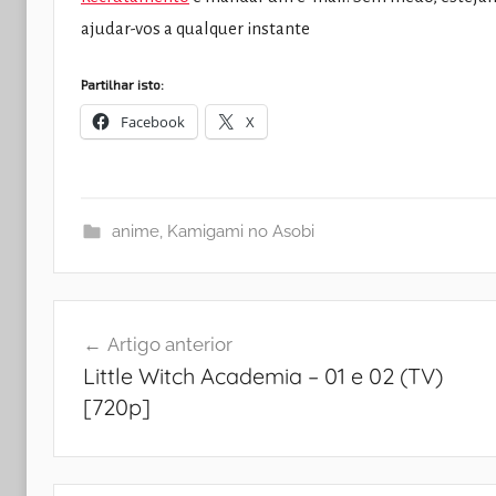
ajudar-vos a qualquer instante
Partilhar isto:
Facebook
X
anime
,
Kamigami no Asobi
Navegação
Artigo anterior
de
Little Witch Academia – 01 e 02 (TV)
artigos
[720p]