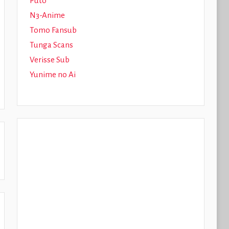
Puto
N3-Anime
Tomo Fansub
Tunga Scans
Verisse Sub
Yunime no Ai