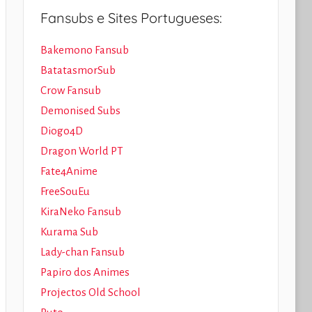
Fansubs e Sites Portugueses:
Bakemono Fansub
BatatasmorSub
Crow Fansub
Demonised Subs
Diogo4D
Dragon World PT
Fate4Anime
FreeSouEu
KiraNeko Fansub
Kurama Sub
Lady-chan Fansub
Papiro dos Animes
Projectos Old School