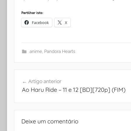
Partilhar isto:
Facebook
X
anime
,
Pandora Hearts
Navegação
Artigo anterior
de
Ao Haru Ride – 11 e 12 [BD][720p] (FIM)
artigos
Deixe um comentário