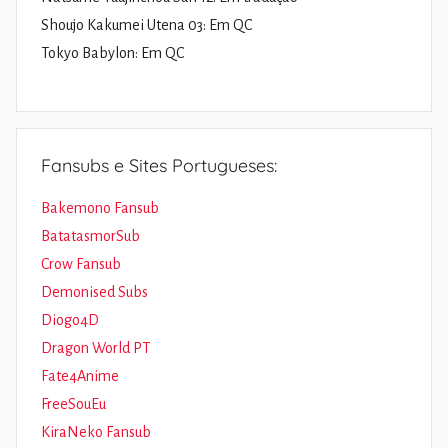
Shoujo Kakumei Utena 03: Em QC
Tokyo Babylon: Em QC
Fansubs e Sites Portugueses:
Bakemono Fansub
BatatasmorSub
Crow Fansub
Demonised Subs
Diogo4D
Dragon World PT
Fate4Anime
FreeSouEu
KiraNeko Fansub