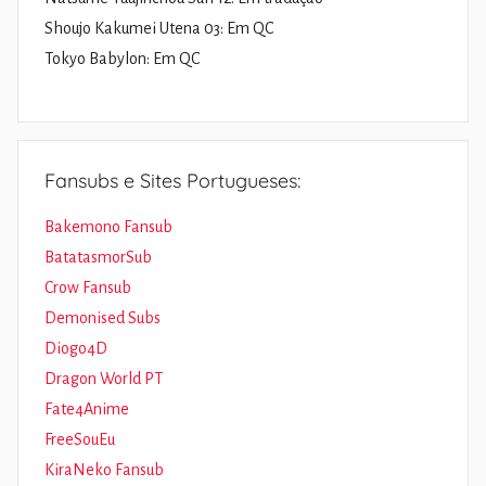
Shoujo Kakumei Utena 03: Em QC
Tokyo Babylon: Em QC
Fansubs e Sites Portugueses:
Bakemono Fansub
BatatasmorSub
Crow Fansub
Demonised Subs
Diogo4D
Dragon World PT
Fate4Anime
FreeSouEu
KiraNeko Fansub