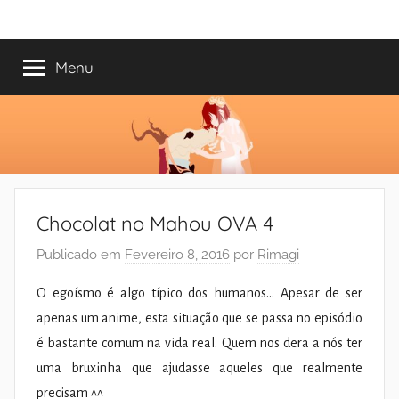
Saltar
Mundo
Há
para
13
o
Menu
do
anos
conteúdo
a
trazer-
Shoujo
vos
o
melhor
dos
Chocolat no Mahou OVA 4
romances
Publicado em
Fevereiro 8, 2016
por
Rimagi
O egoísmo é algo típico dos humanos… Apesar de ser
apenas um anime, esta situação que se passa no episódio
é bastante comum na vida real. Quem nos dera a nós ter
uma bruxinha que ajudasse aqueles que realmente
precisam ^^