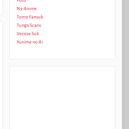
Puto
N3-Anime
Tomo Fansub
Tunga Scans
Verisse Sub
Yunime no Ai