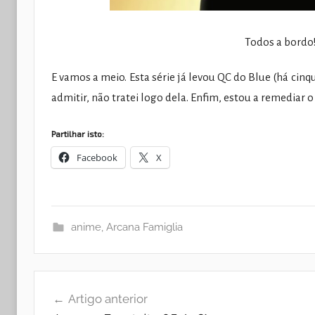
Todos a bordo!
E vamos a meio. Esta série já levou QC do Blue (há ci
admitir, não tratei logo dela. Enfim, estou a remediar
Partilhar isto:
Facebook
X
anime
,
Arcana Famiglia
Navegação
Artigo anterior
de