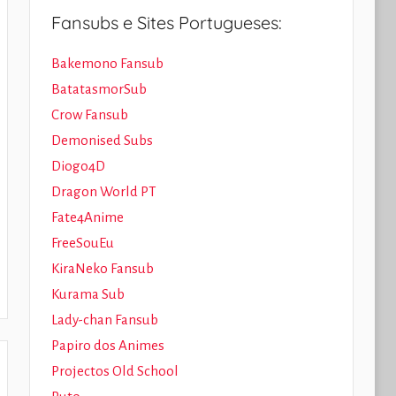
Fansubs e Sites Portugueses:
Bakemono Fansub
BatatasmorSub
Crow Fansub
Demonised Subs
Diogo4D
Dragon World PT
Fate4Anime
FreeSouEu
KiraNeko Fansub
Kurama Sub
Lady-chan Fansub
Papiro dos Animes
Projectos Old School