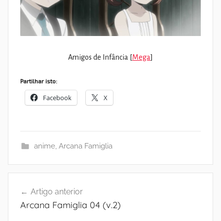
Amigos de Infância [
Mega
]
Partilhar isto:
Facebook
X
anime
,
Arcana Famiglia
Navegação
Artigo anterior
de
Arcana Famiglia 04 (v.2)
artigos