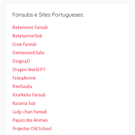
Fansubs e Sites Portugueses:
Bakemono Fansub
BatatasmorSub
Crow Fansub
Demonised Subs
Diogo4D
Dragon World PT
Fate4Anime
FreeSouEu
KiraNeko Fansub
Kurama Sub
Lady-chan Fansub
Papiro dos Animes
Projectos Old School