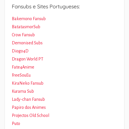
Fansubs e Sites Portugueses:
Bakemono Fansub
BatatasmorSub
Crow Fansub
Demonised Subs
Diogo4D
Dragon World PT
Fate4Anime
FreeSouEu
KiraNeko Fansub
Kurama Sub
Lady-chan Fansub
Papiro dos Animes
Projectos Old School
Puto