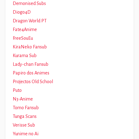
Demonised Subs
Diogo4D
Dragon World PT
Fate4Anime
FreeSouEu
KiraNeko Fansub
Kurama Sub
Lady-chan Fansub
Papiro dos Animes
Projectos Old School
Puto
N3-Anime
Tomo Fansub
Tunga Scans
Verisse Sub
Yunime no Ai