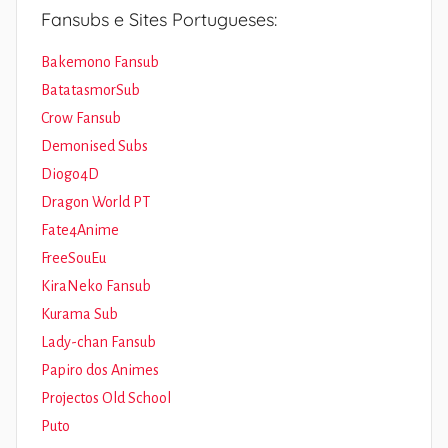
Fansubs e Sites Portugueses:
Bakemono Fansub
BatatasmorSub
Crow Fansub
Demonised Subs
Diogo4D
Dragon World PT
Fate4Anime
FreeSouEu
KiraNeko Fansub
Kurama Sub
Lady-chan Fansub
Papiro dos Animes
Projectos Old School
Puto