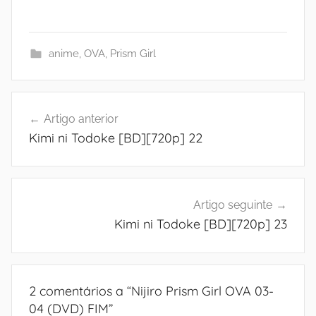
anime
,
OVA
,
Prism Girl
Navegação
Artigo anterior
de
Kimi ni Todoke [BD][720p] 22
artigos
Artigo seguinte
Kimi ni Todoke [BD][720p] 23
2 comentários a “
Nijiro Prism Girl OVA 03-
04 (DVD) FIM
”