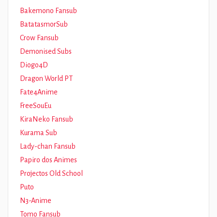
Bakemono Fansub
BatatasmorSub
Crow Fansub
Demonised Subs
Diogo4D
Dragon World PT
Fate4Anime
FreeSouEu
KiraNeko Fansub
Kurama Sub
Lady-chan Fansub
Papiro dos Animes
Projectos Old School
Puto
N3-Anime
Tomo Fansub