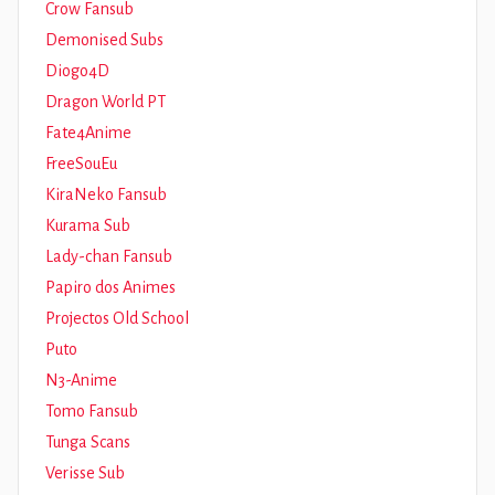
Crow Fansub
Demonised Subs
Diogo4D
Dragon World PT
Fate4Anime
FreeSouEu
KiraNeko Fansub
Kurama Sub
Lady-chan Fansub
Papiro dos Animes
Projectos Old School
Puto
N3-Anime
Tomo Fansub
Tunga Scans
Verisse Sub