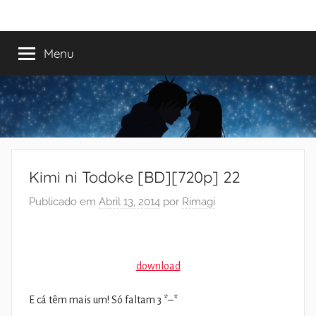
Saltar
Mundo
Há
para
13
o
Menu
do
anos
conteúdo
a
trazer-
Shoujo
vos
o
melhor
dos
Kimi ni Todoke [BD][720p] 22
romances
Publicado em
Abril 13, 2014
por
Rimagi
download
E cá têm mais um! Só faltam 3 *–*