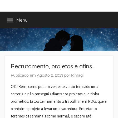
Saltar
Mundo
Há
para
13
o
Menu
do
anos
conteúdo
a
trazer-
Shoujo
vos
o
melhor
dos
Recrutamento, projetos e afins…
romances
Publicado em
Agosto 2, 2013
por
Rimagi
Olá! Bem, como podem ver, este verão tem sido uma
correria e não consegui adiantar os projetos que tinha
prometido. Estou de momento a trabalhar em RDG, que é
o próximo projeto a levar uma varredura. Entretanto
teremos os semanais como normal, e espero até