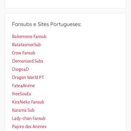
Fansubs e Sites Portugueses:
Bakemono Fansub
BatatasmorSub
Crow Fansub
Demonised Subs
Diogo4D
Dragon World PT
Fate4Anime
FreeSouEu
KiraNeko Fansub
Kurama Sub
Lady-chan Fansub
Papiro dos Animes