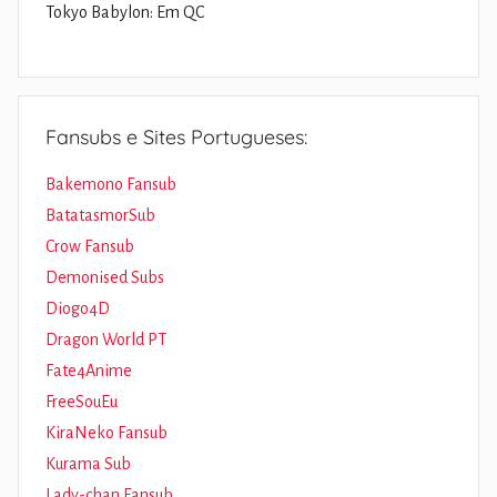
Tokyo Babylon: Em QC
Fansubs e Sites Portugueses:
Bakemono Fansub
BatatasmorSub
Crow Fansub
Demonised Subs
Diogo4D
Dragon World PT
Fate4Anime
FreeSouEu
KiraNeko Fansub
Kurama Sub
Lady-chan Fansub