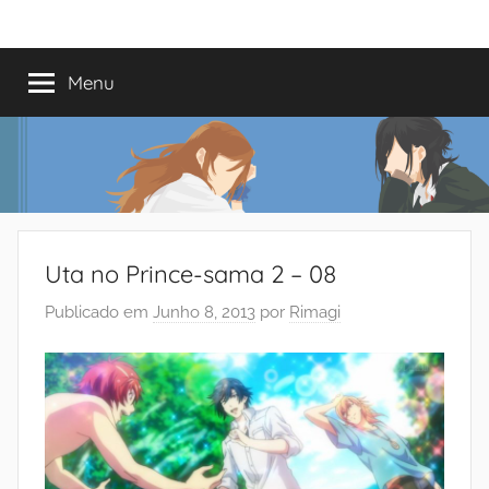
Saltar
Mundo
Há
para
13
o
Menu
do
anos
conteúdo
a
trazer-
Shoujo
vos
o
melhor
dos
Uta no Prince-sama 2 – 08
romances
Publicado em
Junho 8, 2013
por
Rimagi