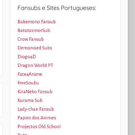
Fansubs e Sites Portugueses:
Bakemono Fansub
BatatasmorSub
Crow Fansub
Demonised Subs
Diogo4D
Dragon World PT
Fate4Anime
FreeSouEu
KiraNeko Fansub
Kurama Sub
Lady-chan Fansub
Papiro dos Animes
Projectos Old School