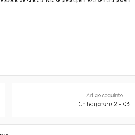
 episódio de Pandora. Não se preocupem, esta semana podem
Artigo seguinte
Chihayafuru 2 – 03