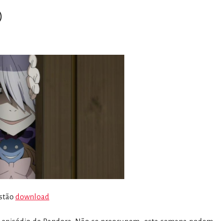
)
stão
download