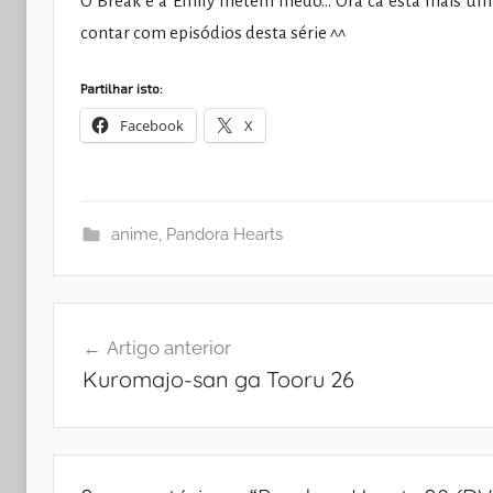
O Break e a Emily metem medo… Ora cá está mais um
contar com episódios desta série ^^
Partilhar isto:
Facebook
X
anime
,
Pandora Hearts
Navegação
Artigo anterior
de
Kuromajo-san ga Tooru 26
artigos