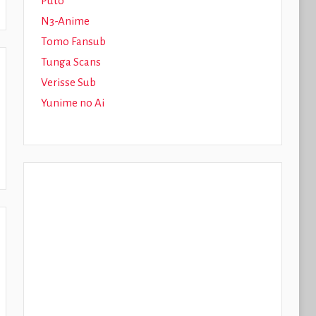
Puto
N3-Anime
Tomo Fansub
Tunga Scans
Verisse Sub
Yunime no Ai