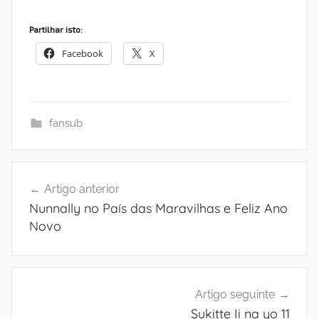
Partilhar isto:
Facebook
X
fansub
Navegação
Artigo anterior
de
Nunnally no País das Maravilhas e Feliz Ano
artigos
Novo
Artigo seguinte
Sukitte Ii na yo 11