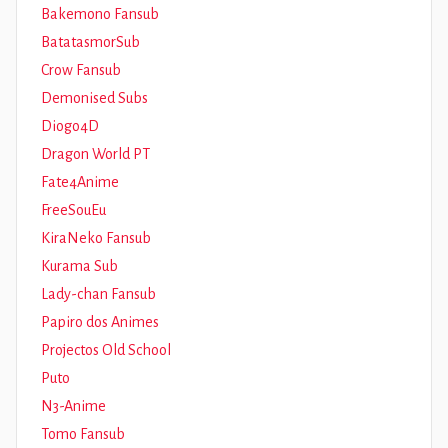
Bakemono Fansub
BatatasmorSub
Crow Fansub
Demonised Subs
Diogo4D
Dragon World PT
Fate4Anime
FreeSouEu
KiraNeko Fansub
Kurama Sub
Lady-chan Fansub
Papiro dos Animes
Projectos Old School
Puto
N3-Anime
Tomo Fansub