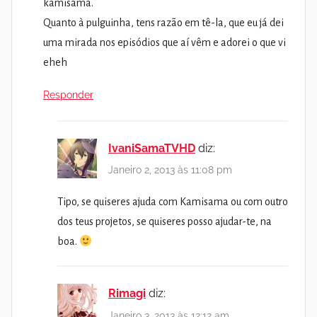
kamisama.
Quanto à pulguinha, tens razão em tê-la, que eu já dei
uma mirada nos episódios que aí vêm e adorei o que vi
eheh
Responder
IvaniSamaTVHD
diz:
Janeiro 2, 2013 às 11:08 pm
Tipo, se quiseres ajuda com Kamisama ou com outro
dos teus projetos, se quiseres posso ajudar-te, na
boa.
Rimagi
diz:
Janeiro 3, 2013 às 12:12 am