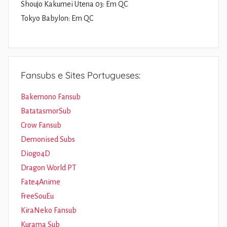
Shoujo Kakumei Utena 03: Em QC
Tokyo Babylon: Em QC
Fansubs e Sites Portugueses:
Bakemono Fansub
BatatasmorSub
Crow Fansub
Demonised Subs
Diogo4D
Dragon World PT
Fate4Anime
FreeSouEu
KiraNeko Fansub
Kurama Sub