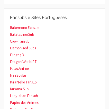
Fansubs e Sites Portugueses:
Bakemono Fansub
BatatasmorSub
Crow Fansub
Demonised Subs
Diogo4D
Dragon World PT
Fate4Anime
FreeSouEu
KiraNeko Fansub
Kurama Sub
Lady-chan Fansub
Papiro dos Animes