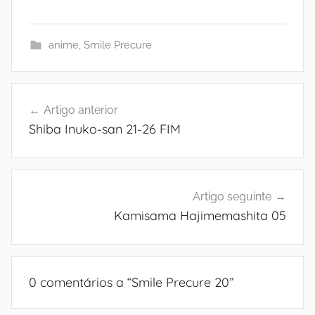
anime
,
Smile Precure
Navegação
Artigo anterior
de
Shiba Inuko-san 21-26 FIM
artigos
Artigo seguinte
Kamisama Hajimemashita 05
0 comentários a “
Smile Precure 20
”