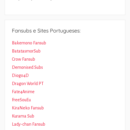
Fansubs e Sites Portugueses:
Bakemono Fansub
BatatasmorSub
Crow Fansub
Demonised Subs
Diogo4D
Dragon World PT
Fate4Anime
FreeSouEu
KiraNeko Fansub
Kurama Sub
Lady-chan Fansub