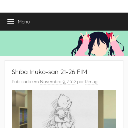
Saltar
Mundo
Há
para
13
o
Menu
do
anos
conteúdo
a
trazer-
Shoujo
vos
o
melhor
dos
Shiba Inuko-san 21-26 FIM
romances
Publicado em
Novembro 9, 2012
por
Rimagi