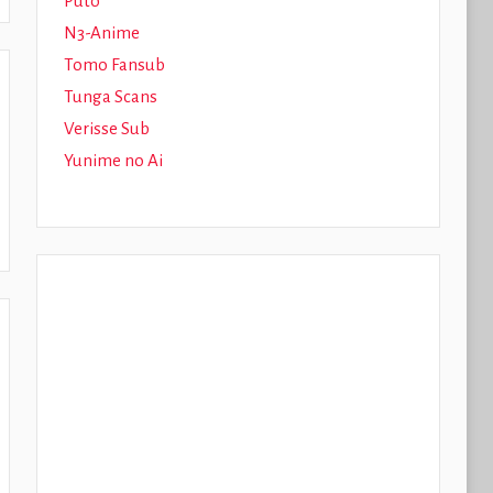
Puto
N3-Anime
Tomo Fansub
Tunga Scans
Verisse Sub
Yunime no Ai