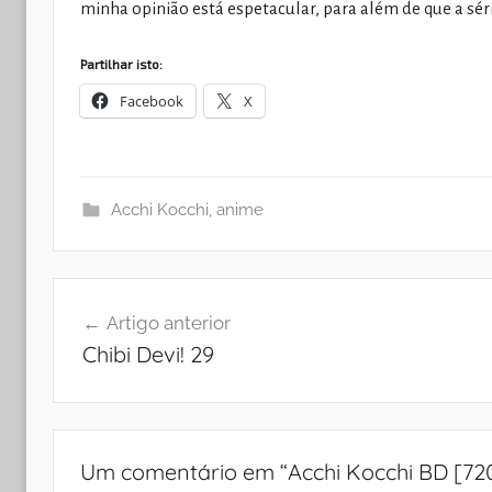
minha opinião está espetacular, para além de que a série
Partilhar isto:
Facebook
X
Acchi Kocchi
,
anime
Navegação
Artigo anterior
de
Chibi Devi! 29
artigos
Um comentário em “
Acchi Kocchi BD [72