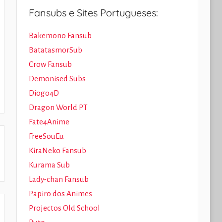
Fansubs e Sites Portugueses:
Bakemono Fansub
BatatasmorSub
Crow Fansub
Demonised Subs
Diogo4D
Dragon World PT
Fate4Anime
FreeSouEu
KiraNeko Fansub
Kurama Sub
Lady-chan Fansub
Papiro dos Animes
Projectos Old School