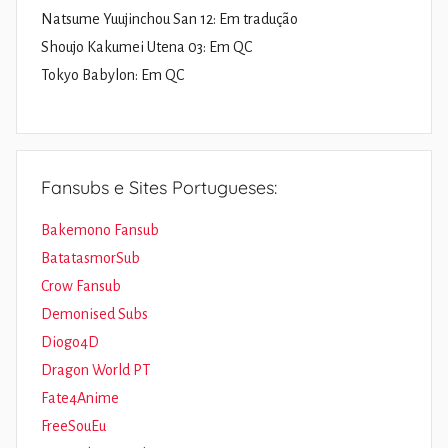
Natsume Yuujinchou San 12: Em tradução
Shoujo Kakumei Utena 03: Em QC
Tokyo Babylon: Em QC
Fansubs e Sites Portugueses:
Bakemono Fansub
BatatasmorSub
Crow Fansub
Demonised Subs
Diogo4D
Dragon World PT
Fate4Anime
FreeSouEu