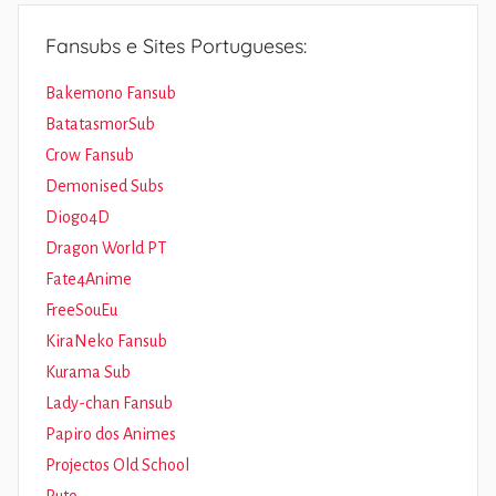
Fansubs e Sites Portugueses:
Bakemono Fansub
BatatasmorSub
Crow Fansub
Demonised Subs
Diogo4D
Dragon World PT
Fate4Anime
FreeSouEu
KiraNeko Fansub
Kurama Sub
Lady-chan Fansub
Papiro dos Animes
Projectos Old School