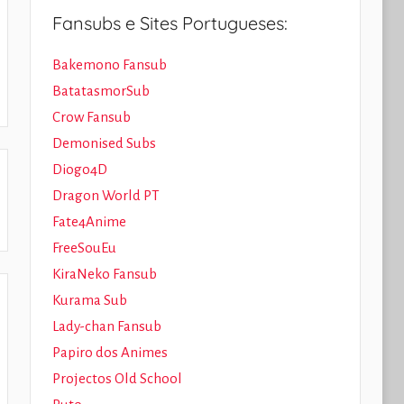
Fansubs e Sites Portugueses:
Bakemono Fansub
BatatasmorSub
Crow Fansub
Demonised Subs
Diogo4D
Dragon World PT
Fate4Anime
FreeSouEu
KiraNeko Fansub
Kurama Sub
Lady-chan Fansub
Papiro dos Animes
Projectos Old School