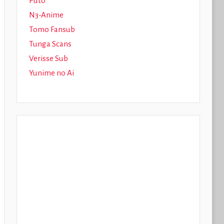
Puto
N3-Anime
Tomo Fansub
Tunga Scans
Verisse Sub
Yunime no Ai