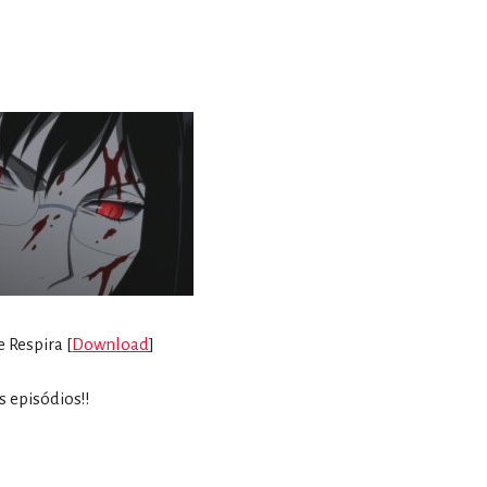
 Respira [
Download
]
s episódios!!