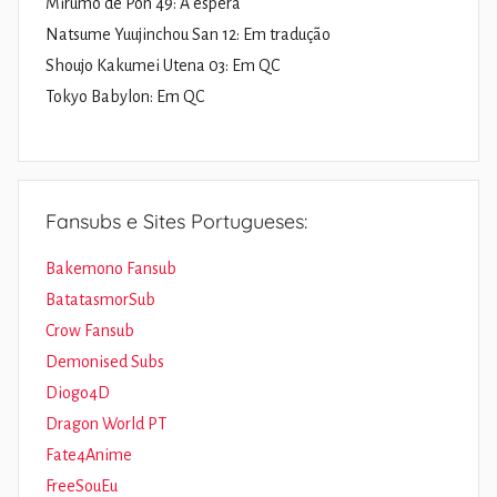
Mirumo de Pon 49: À espera
Natsume Yuujinchou San 12: Em tradução
Shoujo Kakumei Utena 03: Em QC
Tokyo Babylon: Em QC
Fansubs e Sites Portugueses:
Bakemono Fansub
BatatasmorSub
Crow Fansub
Demonised Subs
Diogo4D
Dragon World PT
Fate4Anime
FreeSouEu