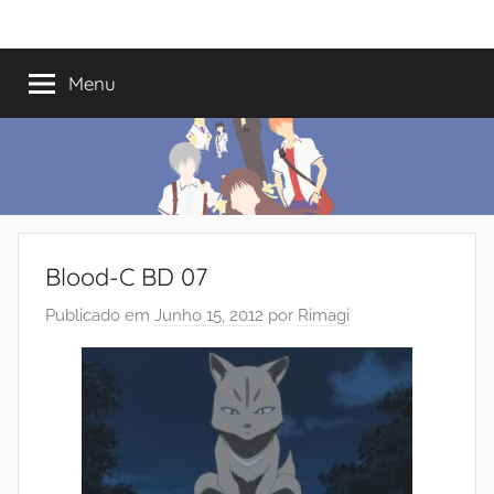
Saltar
Mundo
Há
para
13
o
Menu
do
anos
conteúdo
a
trazer-
Shoujo
vos
o
melhor
dos
Blood-C BD 07
romances
Publicado em
Junho 15, 2012
por
Rimagi