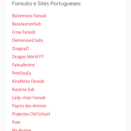
Fansubs e Sites Portugueses:
Bakemono Fansub
BatatasmorSub
Crow Fansub
Demonised Subs
Diogo4D
Dragon World PT
Fate4Anime
FreeSouEu
KiraNeko Fansub
Kurama Sub
Lady-chan Fansub
Papiro dos Animes
Projectos Old School
Puto
N3-Anime