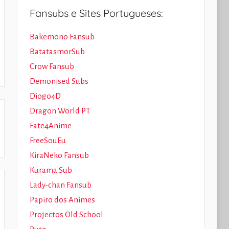
Fansubs e Sites Portugueses:
Bakemono Fansub
BatatasmorSub
Crow Fansub
Demonised Subs
Diogo4D
Dragon World PT
Fate4Anime
FreeSouEu
KiraNeko Fansub
Kurama Sub
Lady-chan Fansub
Papiro dos Animes
Projectos Old School