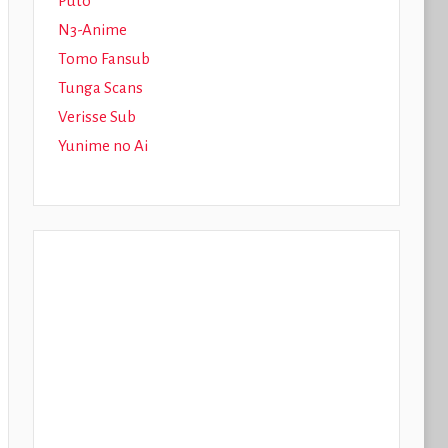
Puto
N3-Anime
Tomo Fansub
Tunga Scans
Verisse Sub
Yunime no Ai