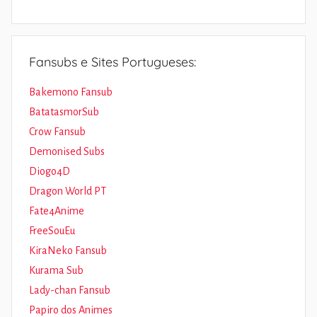
Fansubs e Sites Portugueses:
Bakemono Fansub
BatatasmorSub
Crow Fansub
Demonised Subs
Diogo4D
Dragon World PT
Fate4Anime
FreeSouEu
KiraNeko Fansub
Kurama Sub
Lady-chan Fansub
Papiro dos Animes