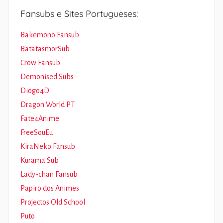
Fansubs e Sites Portugueses:
Bakemono Fansub
BatatasmorSub
Crow Fansub
Demonised Subs
Diogo4D
Dragon World PT
Fate4Anime
FreeSouEu
KiraNeko Fansub
Kurama Sub
Lady-chan Fansub
Papiro dos Animes
Projectos Old School
Puto