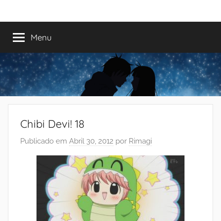
Saltar
Mundo
Há
para
13
o
Menu
do
anos
conteúdo
a
trazer-
Shoujo
vos
o
melhor
dos
Chibi Devi! 18
romances
Publicado em
Abril 30, 2012
por
Rimagi