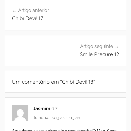
Navegação
Artigo anterior
de
Chibi Devi! 17
artigos
Artigo seguinte
Smile Precure 12
Um comentário em “
Chibi Devi! 18
”
Jasmim
diz:
Julho 14, 2013 às 12:13 am
Amo demais esse anime ele e meu favorito!O Mao-Chan