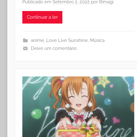
Publicado em
Setembro 2, 2022
por
Rimagi
Continuar a ler
anime
,
Love Live Sunshine
,
Música
Deixe um comentário