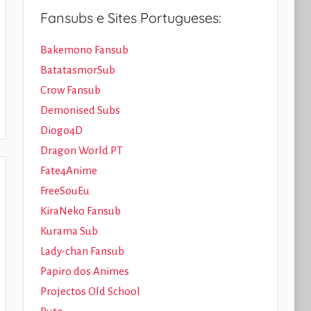
Fansubs e Sites Portugueses:
Bakemono Fansub
BatatasmorSub
Crow Fansub
Demonised Subs
Diogo4D
Dragon World PT
Fate4Anime
FreeSouEu
KiraNeko Fansub
Kurama Sub
Lady-chan Fansub
Papiro dos Animes
Projectos Old School