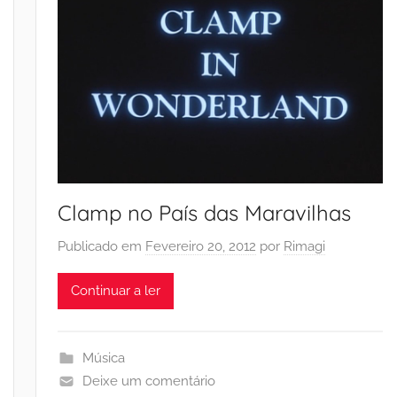
Clamp no País das Maravilhas
Publicado em
Fevereiro 20, 2012
por
Rimagi
Continuar a ler
Música
Deixe um comentário