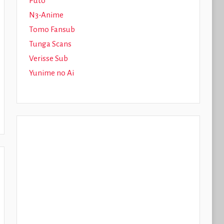
Puto
N3-Anime
Tomo Fansub
Tunga Scans
Verisse Sub
Yunime no Ai