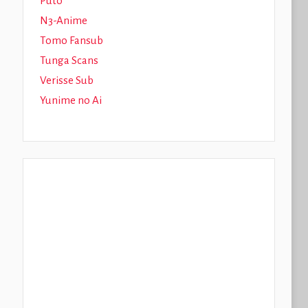
Puto
N3-Anime
Tomo Fansub
Tunga Scans
Verisse Sub
Yunime no Ai