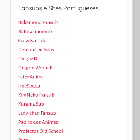
Fansubs e Sites Portugueses:
Bakemono Fansub
BatatasmorSub
Crow Fansub
Demonised Subs
Diogo4D
Dragon World PT
Fate4Anime
FreeSouEu
KiraNeko Fansub
Kurama Sub
Lady-chan Fansub
Papiro dos Animes
Projectos Old School