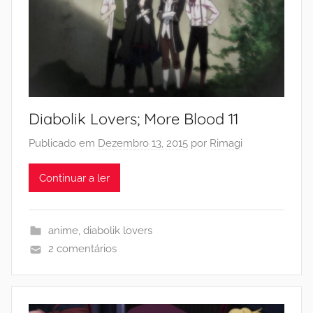
Diabolik Lovers; More Blood 11
Publicado em
Dezembro 13, 2015
por
Rimagi
Continuar a ler
anime
,
diabolik lovers
2 comentários