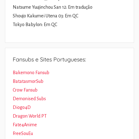
Natsume Yuujinchou San 12: Em tradução
Shoujo Kakumei Utena 03: Em QC
Tokyo Babylon: Em QC
Fansubs e Sites Portugueses:
Bakemono Fansub
BatatasmorSub
Crow Fansub
Demonised Subs
Diogo4D
Dragon World PT
Fate4Anime
FreeSouEu