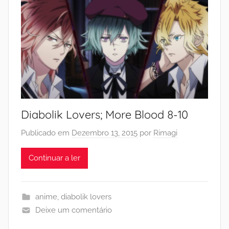
Diabolik Lovers; More Blood 8-10
Publicado em
Dezembro 13, 2015
por
Rimagi
Continuar a ler
anime
,
diabolik lovers
Deixe um comentário