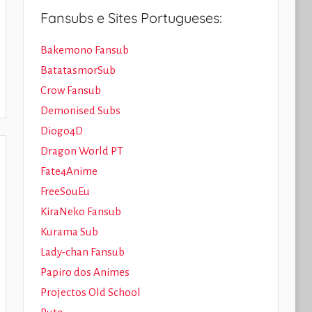
Fansubs e Sites Portugueses:
Bakemono Fansub
BatatasmorSub
Crow Fansub
Demonised Subs
Diogo4D
Dragon World PT
Fate4Anime
FreeSouEu
KiraNeko Fansub
Kurama Sub
Lady-chan Fansub
Papiro dos Animes
Projectos Old School