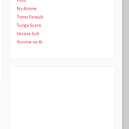
Puto
N3-Anime
Tomo Fansub
Tunga Scans
Verisse Sub
Yunime no Ai