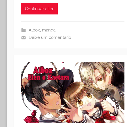
Continuar a ler
Albox
,
manga
Deixe um comentário