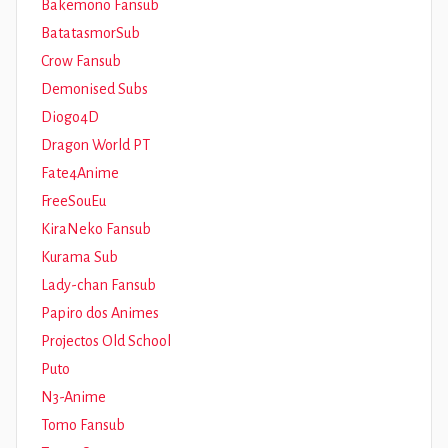
Bakemono Fansub
BatatasmorSub
Crow Fansub
Demonised Subs
Diogo4D
Dragon World PT
Fate4Anime
FreeSouEu
KiraNeko Fansub
Kurama Sub
Lady-chan Fansub
Papiro dos Animes
Projectos Old School
Puto
N3-Anime
Tomo Fansub