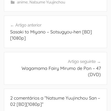
anime
,
Natsume Yuujinchou
Navegação
Artigo anterior
de
Sasaki to Miyano – Sotsugyou-hen [BD]
artigos
[1080p]
Artigo seguinte
Wagamama Fairy Mirumo de Pon – 47
(DVD)
2 comentários a “
Natsume Yuujinchou San –
02 [BD][1080p]
”